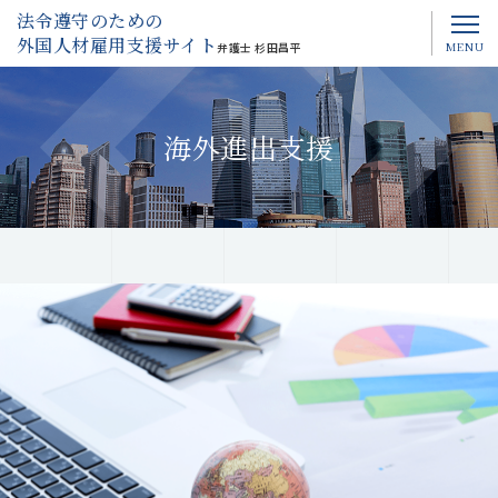
法令遵守のための
外国人材雇用支援サイト
MENU
弁護士 杉田昌平
海外進出⽀援